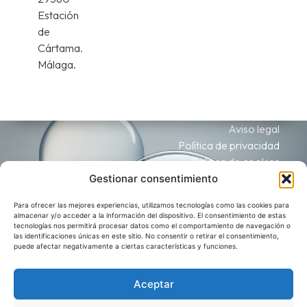
Estación
de
Cártama.
Málaga.
Aviso legal
Política de privacidad
Política de cookies
Accesibilidad
Gestionar consentimiento
Mapa Web
Para ofrecer las mejores experiencias, utilizamos tecnologías como las cookies para
Todos los derechos reservados © 2023
almacenar y/o acceder a la información del dispositivo. El consentimiento de estas
tecnologías nos permitirá procesar datos como el comportamiento de navegación o
las identificaciones únicas en este sitio. No consentir o retirar el consentimiento,
puede afectar negativamente a ciertas características y funciones.
Aceptar