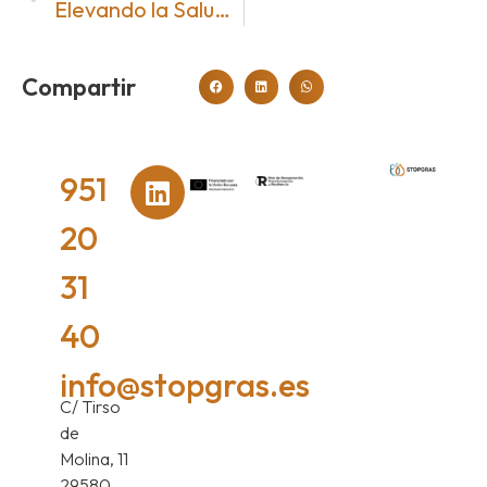
Elevando la Salud a Nuevas Alturas: Explorando la Calidad Ambiental Interior en el Plan Estratégico de Salud y Medioambiente 2022-2026
Compartir
951
20
31
40
info@stopgras.es
C/ Tirso
de
Molina, 11
29580