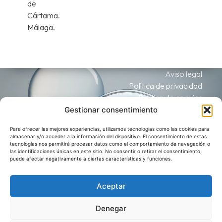
de
Cártama.
Málaga.
Aviso legal
Política de privacidad
Política de cookies
Accesibilidad
Gestionar consentimiento
Mapa Web
Para ofrecer las mejores experiencias, utilizamos tecnologías como las cookies para
Todos los derechos reservados © 2023
almacenar y/o acceder a la información del dispositivo. El consentimiento de estas
tecnologías nos permitirá procesar datos como el comportamiento de navegación o
las identificaciones únicas en este sitio. No consentir o retirar el consentimiento,
puede afectar negativamente a ciertas características y funciones.
Aceptar
Denegar